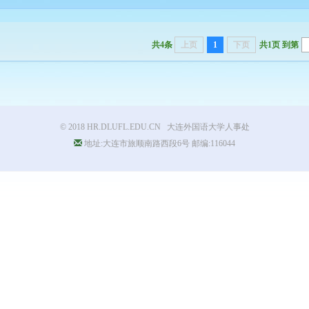
共4条
上页
1
下页
共1页
到第
© 2018
HR.DLUFL.EDU.CN
大连外国语大学人事处
地址:大连市旅顺南路西段6号 邮编:116044